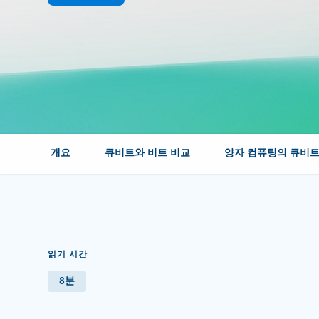
개요
큐비트와 비트 비교
양자 컴퓨팅의 큐비
읽기 시간
8분