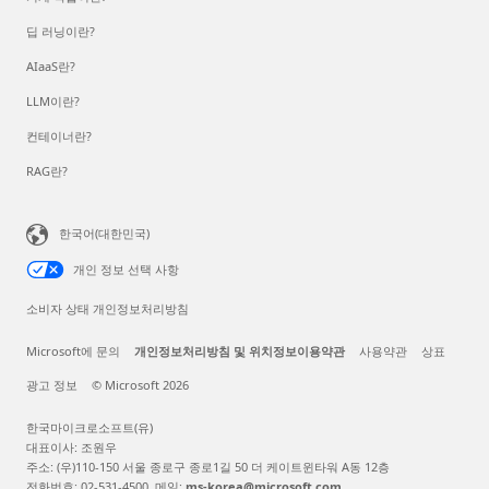
딥 러닝이란?
AIaaS란?
LLM이란?
컨테이너란?
RAG란?
한국어(대한민국)
개인 정보 선택 사항
소비자 상태 개인정보처리방침
Microsoft에 문의
개인정보처리방침 및 위치정보이용약관
사용약관
상표
광고 정보
© Microsoft 2026
한국마이크로소프트(유)
대표이사: 조원우
주소: (우)110-150 서울 종로구 종로1길 50 더 케이트윈타워 A동 12층
전화번호: 02-531-4500, 메일:
ms-korea@microsoft.com