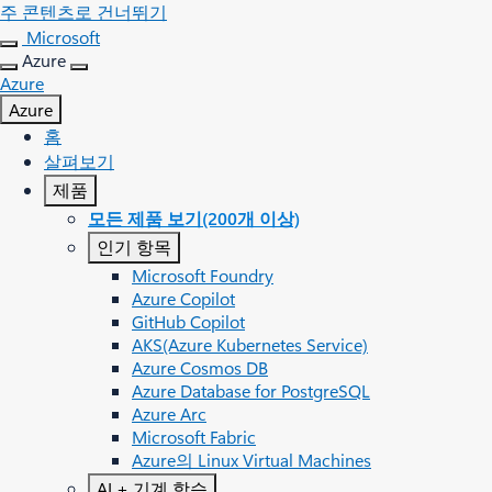
주 콘텐츠로 건너뛰기
Microsoft
Azure
Azure
Azure
홈
살펴보기
제품
모든 제품 보기(200개 이상)
인기 항목
Microsoft Foundry
Azure Copilot
GitHub Copilot
AKS(Azure Kubernetes Service)
Azure Cosmos DB
Azure Database for PostgreSQL
Azure Arc​
Microsoft Fabric
Azure의 Linux Virtual Machines
AI + 기계 학습