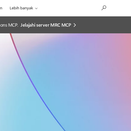
an
Lebih banyak
ions MCP.
Jelajahi server MRC MCP