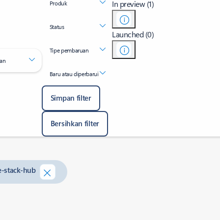
In preview (1)
Produk
Status
Launched (0)
Tipe pembaruan
an
Baru atau diperbarui
Simpan filter
Bersihkan filter
e-stack-hub