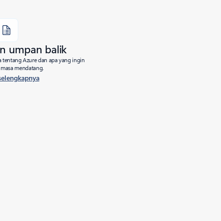
n umpan balik
 tentang Azure dan apa yang ingin
i masa mendatang.
 selengkapnya