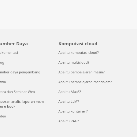
umber Daya
Komputasi cloud
okumentasi
Apa itu komputasi cloud?
log
Apa itu multicloud?
umber daya pengembang
Apa itu pembelajaran mesin?
iswa
Apa itu pembelajaran mendalam?
cara dan Seminar Web
Apa itu AIaaS?
aporan analis, laporan resmi,
Apa itu LLM?
an e-book
Apa itu kontainer?
ideo
Apa itu RAG?