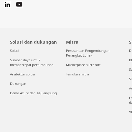
Solusi dan dukungan
Mitra
S
Solusi
Perusahaan Pengembangan
D
Perangkat Lunak
Sumber daya untuk
B
mempercepat pertumbuhan
Marketplace Microsoft
S
Arsitektur solusi
Temukan mitra
S
Dukungan
A
Demo Azure dan T&J langsung
L
d
V