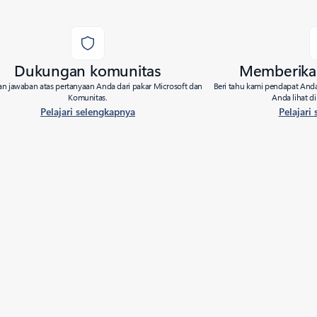
Dukungan komunitas
Memberika
n jawaban atas pertanyaan Anda dari pakar Microsoft dan
Beri tahu kami pendapat Anda
Komunitas.
Anda lihat d
Pelajari selengkapnya
Pelajari