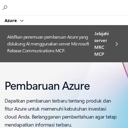
Microsoft
Azure
Jelajahi
Aktifkan penemuan pembaruan Azure yang
server
didukung AI menggunakan server Microsoft
MRC
Release Communications MCP.
MCP
Pembaruan Azure
Dapatkan pembaruan terbaru tentang produk dan
fitur Azure untuk memenuhi kebutuhan investasi
cloud Anda. Berlangganan pemberitahuan agar tetap
mendapatkan informasi terbaru.