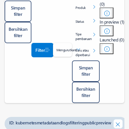
(0)
Simpan
Produk
filter
In preview (1)
Status
Bersihkan
Tipe
filter
pembaruan
Launched (0)
Filter
Mengurutkan
Baru atau
diperbarui
Simpan
filter
Bersihkan
filter
ID: kubernetesmetadataandlogsfilteringpublicpreview