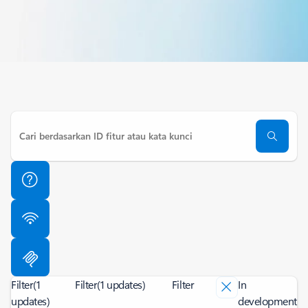
Filter
(1
Filter
(1 updates)
Filter
In
updates)
development