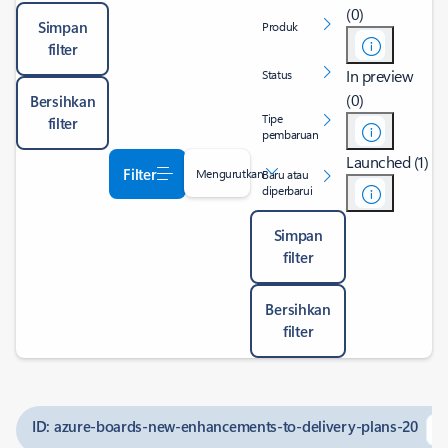
(0)
Simpan
Produk
filter
In preview
Status
(0)
Bersihkan
Tipe
filter
pembaruan
Launched (1)
Filter
Mengurutkan
Baru atau
diperbarui
Simpan
filter
Bersihkan
filter
ID: azure-boards-new-enhancements-to-delivery-plans-20