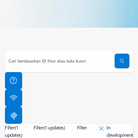
Filter
(1
Filter
(1 updates)
Filter
In
updates)
development