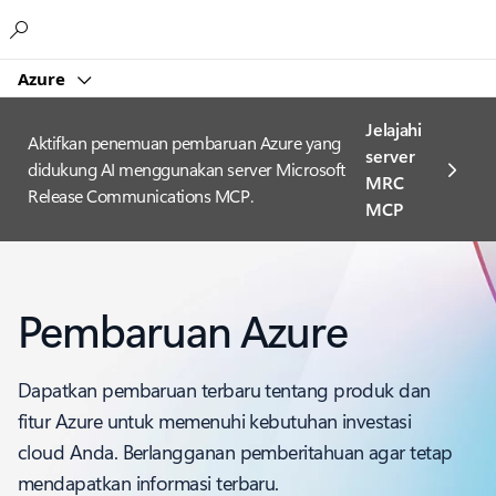
Microsoft
Azure
Jelajahi
Aktifkan penemuan pembaruan Azure yang
server
didukung AI menggunakan server Microsoft
MRC
Release Communications MCP.
MCP
Pembaruan Azure
Dapatkan pembaruan terbaru tentang produk dan
fitur Azure untuk memenuhi kebutuhan investasi
cloud Anda. Berlangganan pemberitahuan agar tetap
mendapatkan informasi terbaru.