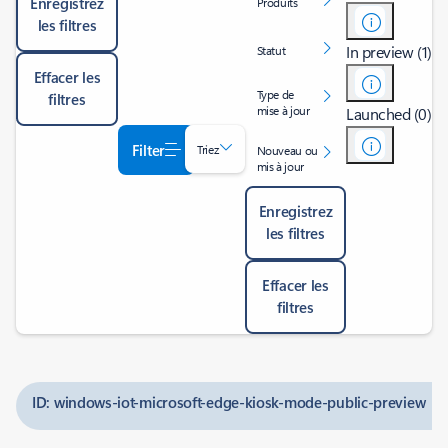
Enregistrez
Produits
les filtres
In preview (1)
Statut
Effacer les
Type de
filtres
mise à jour
Launched (0)
Filter
Triez
Nouveau ou
mis à jour
Enregistrez
les filtres
Effacer les
filtres
ID: windows-iot-microsoft-edge-kiosk-mode-public-preview