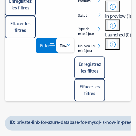
Enregistrez
Produits
les filtres
In preview (1)
Statut
Effacer les
Type de
filtres
mise à jour
Launched (0)
Filter
Triez
Nouveau ou
mis à jour
Enregistrez
les filtres
Effacer les
filtres
ID: private-link-for-azure-database-for-mysql-is-now-in-previe