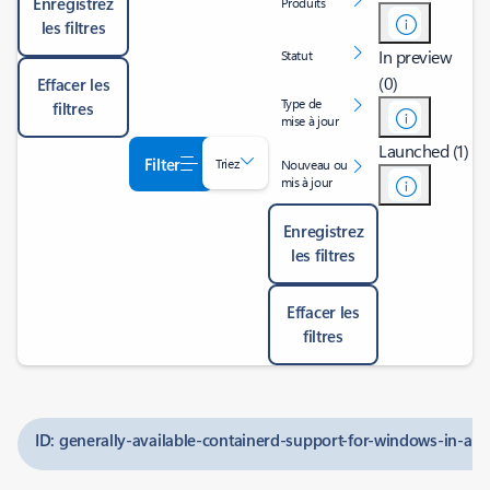
Enregistrez
Produits
les filtres
In preview
Statut
(0)
Effacer les
Type de
filtres
mise à jour
Launched (1)
Filter
Triez
Nouveau ou
mis à jour
Enregistrez
les filtres
Effacer les
filtres
ID: generally-available-containerd-support-for-windows-in-aks