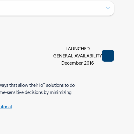
LAUNCHED
GENERAL AVAILABILITY
December 2016
ys that allow their IoT solutions to do
ime-sensitive decisions by minimizing
utorial
.