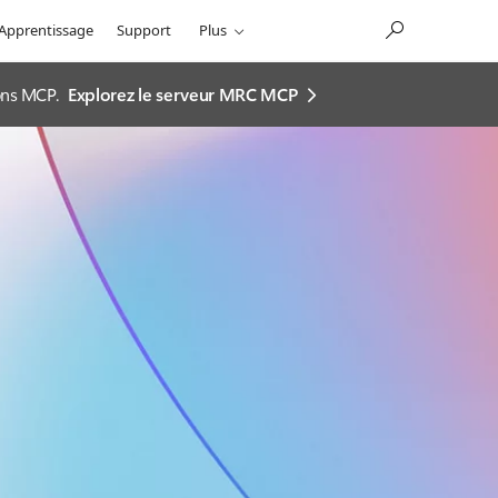
Apprentissage
Support
Plus
ions MCP.
Explorez le serveur MRC MCP