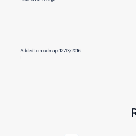
Added to roadmap:
12/13/2016
|
Last modified:
12/13/2016
Share