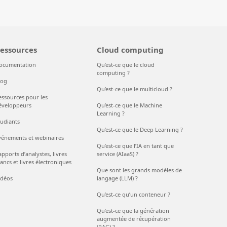
essources
Cloud computing
ocumentation
Qu’est-ce que le cloud
computing ?
log
Qu’est-ce que le multicloud ?
essources pour les
éveloppeurs
Qu’est-ce que le Machine
Learning ?
tudiants
Qu’est-ce que le Deep Learning ?
vénements et webinaires
Qu’est-ce que l’IA en tant que
pports d’analystes, livres
service (AIaaS) ?
ancs et livres électroniques
Que sont les grands modèles de
idéos
langage (LLM) ?
Qu’est-ce qu’un conteneur ?
Qu’est-ce que la génération
augmentée de récupération
(RAG) ?