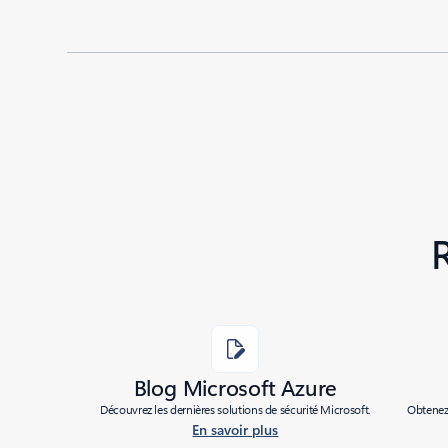
Added to roadmap:
05/06/2024
|
Last modified:
05/06/2024
Share
Blog Microsoft Azure
Découvrez les dernières solutions de sécurité Microsoft.
Obtenez 
En savoir plus