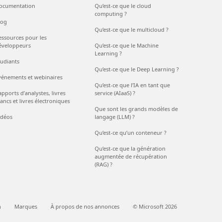
ocumentation
Qu’est-ce que le cloud
computing ?
log
Qu’est-ce que le multicloud ?
essources pour les
éveloppeurs
Qu’est-ce que le Machine
Learning ?
tudiants
Qu’est-ce que le Deep Learning ?
vénements et webinaires
Qu’est-ce que l’IA en tant que
pports d’analystes, livres
service (AIaaS) ?
ancs et livres électroniques
Que sont les grands modèles de
idéos
langage (LLM) ?
Qu’est-ce qu’un conteneur ?
Qu’est-ce que la génération
augmentée de récupération
(RAG) ?
n
Marques
À propos de nos annonces
© Microsoft 2026