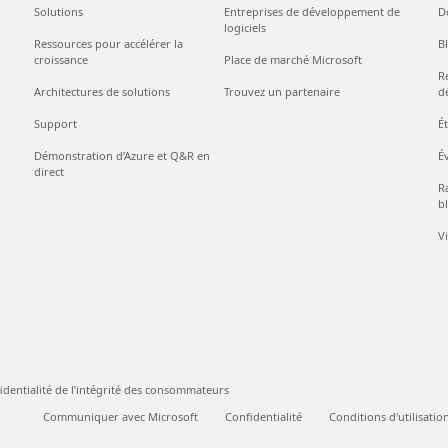
Solutions
Entreprises de développement de
D
logiciels
Ressources pour accélérer la
B
croissance
Place de marché Microsoft
R
Architectures de solutions
Trouvez un partenaire
d
Support
É
Démonstration d’Azure et Q&R en
É
direct
Ra
bl
V
identialité de l’intégrité des consommateurs
Communiquer avec Microsoft
Confidentialité
Conditions d'utilisatio