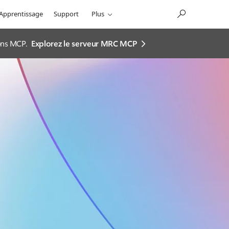
Apprentissage
Support
Plus
ions MCP.
Explorez le serveur MRC MCP