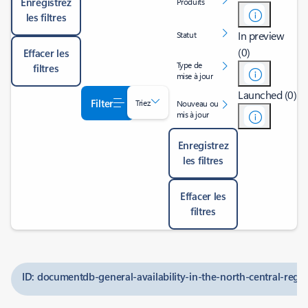
Enregistrez
Produits
les filtres
In preview
Statut
(0)
Effacer les
Type de
filtres
mise à jour
Launched (0)
Filter
Triez
Nouveau ou
mis à jour
Enregistrez
les filtres
Effacer les
filtres
ID: documentdb-general-availability-in-the-north-central-regi