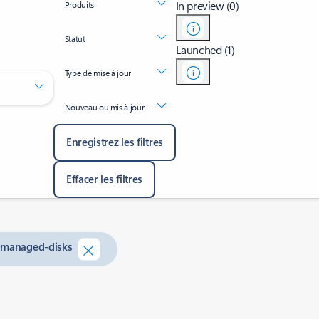
In preview (0)
Produits
Statut
Launched (1)
Type de mise à jour
Nouveau ou mis à jour
Enregistrez les filtres
Effacer les filtres
r-managed-disks