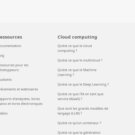
essources
Cloud computing
ocumentation
Qu’est-ce que le cloud
computing ?
log
Qu’est-ce que le multicloud ?
essources pour les
éveloppeurs
Qu’est-ce que le Machine
Learning ?
tudiants
Qu’est-ce que le Deep Learning ?
vénements et webinaires
Qu’est-ce que l’IA en tant que
pports d’analystes, livres
service (AIaaS) ?
ancs et livres électroniques
Que sont les grands modèles de
idéos
langage (LLM) ?
Qu’est-ce qu’un conteneur ?
Qu’est-ce que la génération