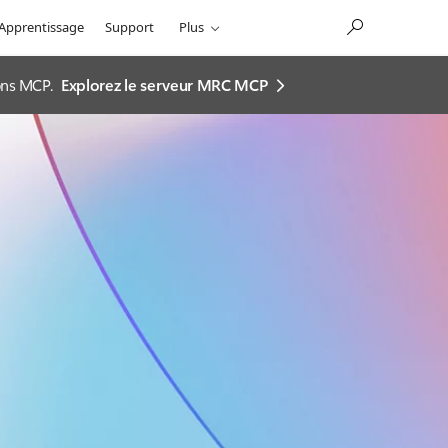
Apprentissage
Support
Plus
ions MCP.
Explorez le serveur MRC MCP