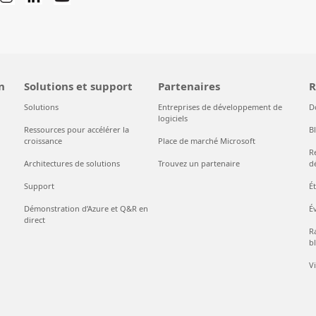
n
Solutions et support
Partenaires
R
Solutions
Entreprises de développement de
D
logiciels
Ressources pour accélérer la
B
croissance
Place de marché Microsoft
R
Architectures de solutions
Trouvez un partenaire
d
Support
É
Démonstration d’Azure et Q&R en
É
direct
Ra
bl
V