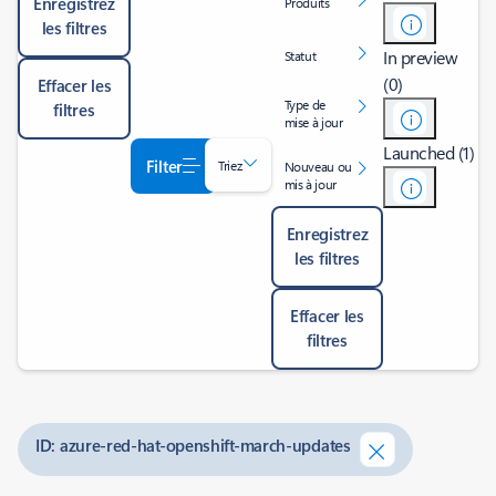
Enregistrez
Produits
les filtres
In preview
Statut
(0)
Effacer les
Type de
filtres
mise à jour
Launched (1)
Filter
Triez
Nouveau ou
mis à jour
Enregistrez
les filtres
Effacer les
filtres
ID: azure-red-hat-openshift-march-updates