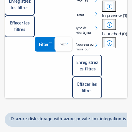
Enregistrez
Produits
les filtres
In preview (1)
Statut
Effacer les
Type de
filtres
mise à jour
Launched (0)
Filter
Triez
Nouveau ou
mis à jour
Enregistrez
les filtres
Effacer les
filtres
ID: azure-disk-storage-with-azure-private-link-integration-is-i