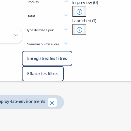
In preview (0)
Produits
Statut
Launched (1)
Type de mise à jour
Nouveau ou mis à jour
Enregistrez les filtres
Effacer les filtres
deploy-lab-environments