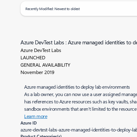
Recently Modified: Newest to oldest
Azure DevTest Labs : Azure managed identities to 
Azure DevTest Labs
LAUNCHED
GENERAL AVAILABILITY
November 2019
Azure managed identities to deploy lab environments
As a lab owner, you can now use a user assigned managed 
has references to Azure resources such as key vaults, sha
sandbox environments that aren't limited to the resourc
Learn more
Azure ID
azure-devtest-labs-azure-managed-identities-to-deploy-l
Product Categories(s)