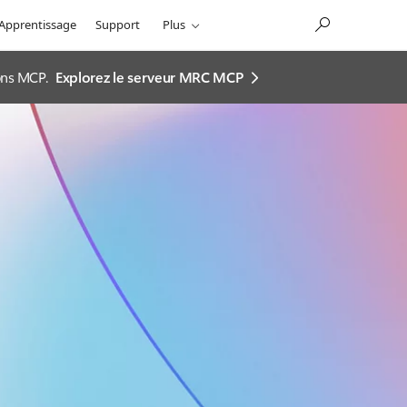
Apprentissage
Support
Plus
ions MCP.
Explorez le serveur MRC MCP