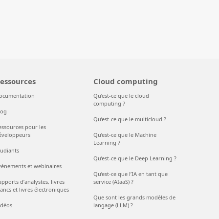
essources
Cloud computing
ocumentation
Qu’est-ce que le cloud
computing ?
log
Qu’est-ce que le multicloud ?
essources pour les
éveloppeurs
Qu’est-ce que le Machine
Learning ?
tudiants
Qu’est-ce que le Deep Learning ?
vénements et webinaires
Qu’est-ce que l’IA en tant que
pports d’analystes, livres
service (AIaaS) ?
ancs et livres électroniques
Que sont les grands modèles de
idéos
langage (LLM) ?