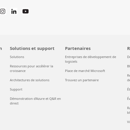
n
Solutions et support
Partenaires
R
Solutions
Entreprises de développement de
D
logiciels
Ressources pour accélérer la
B
croissance
Place de marché Microsoft
R
Architectures de solutions
Trouvez un partenaire
d
Support
É
Démonstration d’Azure et Q&R en
É
direct
Ra
bl
V