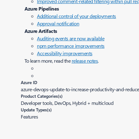
Improved comment-related filtering within pull re
Azure Pipelines
Additional control of your deployments
Approval notification
Azure Artifacts
Auditing events are now available
npm performance improvements
Accessibility improvements
To learn more, read the
release notes
.
Azure ID
azure-devops-update-to-increase-productivity-and-reduce
Product Categories(s)
Developer tools, DevOps, Hybrid + multicloud
Update Types(s)
Features