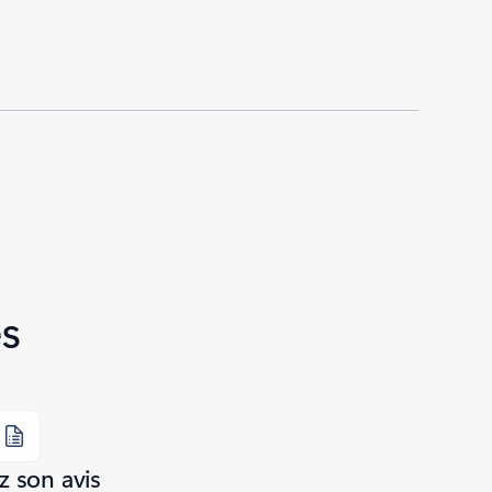
s
 son avis