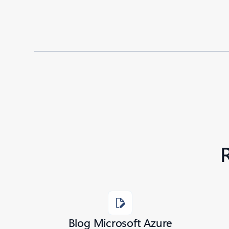
Added to roadmap:
04/16/2020
|
Last modified:
04/16/2020
Share
Blog Microsoft Azure