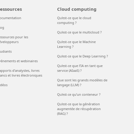
essources
Cloud computing
ocumentation
Qu’est-ce que le cloud
computing ?
log
Qu’est-ce que le multicloud ?
essources pour les
éveloppeurs
Qu’est-ce que le Machine
Learning ?
tudiants
Qu’est-ce que le Deep Learning ?
vénements et webinaires
Qu’est-ce que l’IA en tant que
pports d’analystes, livres
service (AIaaS) ?
ancs et livres électroniques
Que sont les grands modèles de
idéos
langage (LLM) ?
Qu’est-ce qu’un conteneur ?
Qu’est-ce que la génération
augmentée de récupération
(RAG) ?