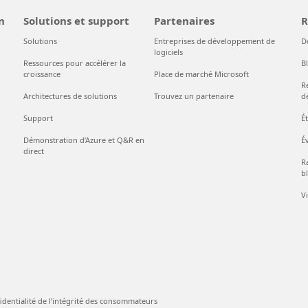
n
Solutions et support
Partenaires
R
Solutions
Entreprises de développement de
D
logiciels
Ressources pour accélérer la
B
croissance
Place de marché Microsoft
R
Architectures de solutions
Trouvez un partenaire
d
Support
É
Démonstration d’Azure et Q&R en
É
direct
Ra
bl
V
identialité de l’intégrité des consommateurs