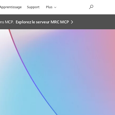
Apprentissage
Support
Plus
ions MCP.
Explorez le serveur MRC MCP