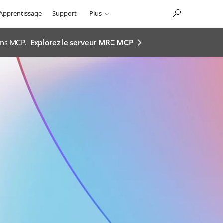
Apprentissage
Support
Plus
ions MCP.
Explorez le serveur MRC MCP