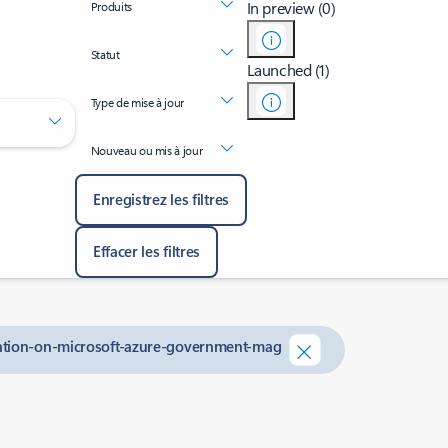
In preview (0)
Produits
Statut
Launched (1)
Type de mise à jour
Nouveau ou mis à jour
Enregistrez les filtres
Effacer les filtres
zation-on-microsoft-azure-government-mag