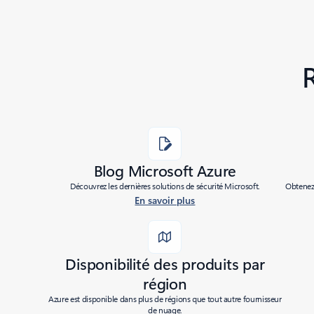
Added to roadmap:
11/25/2020
|
Last modified:
11/25/2020
Share
Blog Microsoft Azure
Découvrez les dernières solutions de sécurité Microsoft.
Obtenez 
En savoir plus
Disponibilité des produits par
région
Azure est disponible dans plus de régions que tout autre fournisseur
de nuage.