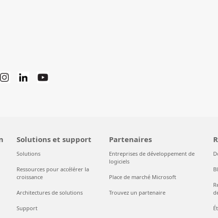
n
Solutions et support
Partenaires
R
Solutions
Entreprises de développement de
D
logiciels
Ressources pour accélérer la
B
croissance
Place de marché Microsoft
R
Architectures de solutions
Trouvez un partenaire
d
Support
É