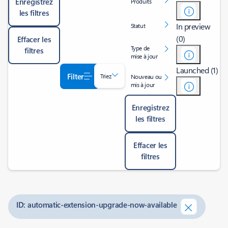
Enregistrez
Produits
les filtres
In preview
Statut
(0)
Effacer les
Type de
filtres
mise à jour
Launched (1)
Filter
Triez
Nouveau ou
mis à jour
Enregistrez
les filtres
Effacer les
filtres
ID: automatic-extension-upgrade-now-available