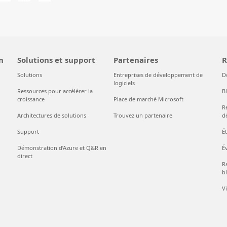
n
Solutions et support
Partenaires
R
Solutions
Entreprises de développement de
D
logiciels
Ressources pour accélérer la
B
croissance
Place de marché Microsoft
R
Architectures de solutions
Trouvez un partenaire
d
Support
É
Démonstration d’Azure et Q&R en
É
direct
Ra
bl
V