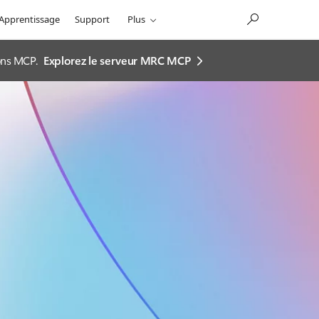
Apprentissage
Support
Plus
ions MCP.
Explorez le serveur MRC MCP