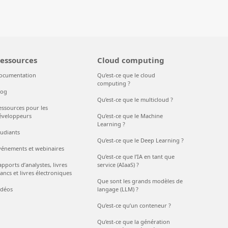
essources
Cloud computing
ocumentation
Qu’est-ce que le cloud
computing ?
log
Qu’est-ce que le multicloud ?
essources pour les
éveloppeurs
Qu’est-ce que le Machine
Learning ?
tudiants
Qu’est-ce que le Deep Learning ?
vénements et webinaires
Qu’est-ce que l’IA en tant que
pports d’analystes, livres
service (AIaaS) ?
ancs et livres électroniques
Que sont les grands modèles de
idéos
langage (LLM) ?
Qu’est-ce qu’un conteneur ?
Qu’est-ce que la génération