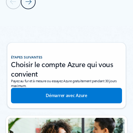
Diapositive précédente - Section Onglet Démarrages rapide
Diapositive suivante - Section Onglet Démarrages r
Revenir aux onglets
Retour à Ressources - Section Onglet Démarrages rapides et didact