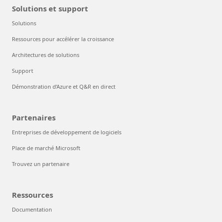
Produits et tarification
Produits
Tarifs Azure
Services Azure gratuits
Formules d’achat flexibles
FinOps sur Azure
Maximisez le ROI de l’IA
Solutions et support
Solutions
Ressources pour accélérer la croissance
Architectures de solutions
Support
Démonstration d’Azure et Q&R en direct