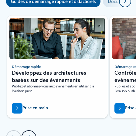
Suivan
Guides de démarrage rapide et didacticiels
Documentati
Ressources de défilement - Section de l'onglet Démarrages rapides et
Démarrage rapide
Démarrage r
Développez des architectures
Contrôl
basées sur des événements
événeme
Publiez et abonnez-vous aux événements en utilisant la
Publiez et abo
livraison push.
livraison push.
Prise en main
Prise