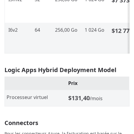
$7 373,
I6v2
64
256,00 Go
1 024 Go
$12 777
Logic Apps Hybrid Deployment Model
Prix
Processeur virtuel
$131,40
/mois
Connectors
Pour les connecteurs Azure, la facturation est basée sur le