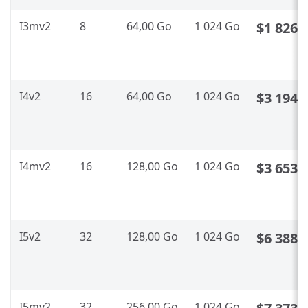
I3mv2
8
64,00 Go
1 024 Go
$1 826,
I4v2
16
64,00 Go
1 024 Go
$3 194,
I4mv2
16
128,00 Go
1 024 Go
$3 653,
I5v2
32
128,00 Go
1 024 Go
$6 388,
I5mv2
32
256,00 Go
1 024 Go