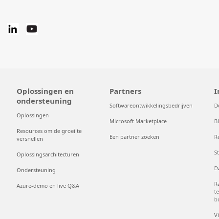
Oplossingen en
Partners
I
ondersteuning
Softwareontwikkelingsbedrijven
D
Oplossingen
Microsoft Marketplace
B
Resources om de groei te
Een partner zoeken
R
versnellen
S
Oplossingsarchitecturen
E
Ondersteuning
R
Azure-demo en live Q&A
t
b
V