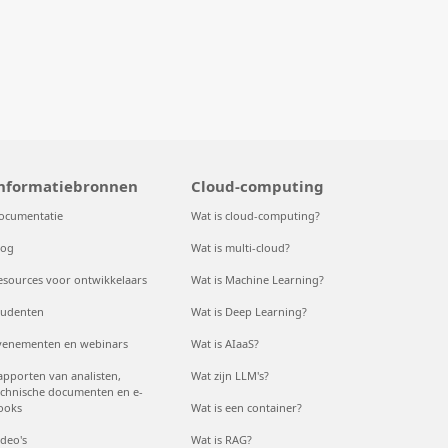
nformatiebronnen
Cloud-computing
ocumentatie
Wat is cloud-computing?
log
Wat is multi-cloud?
esources voor ontwikkelaars
Wat is Machine Learning?
tudenten
Wat is Deep Learning?
venementen en webinars
Wat is AIaaS?
apporten van analisten,
Wat zijn LLM's?
echnische documenten en e-
ooks
Wat is een container?
ideo's
Wat is RAG?