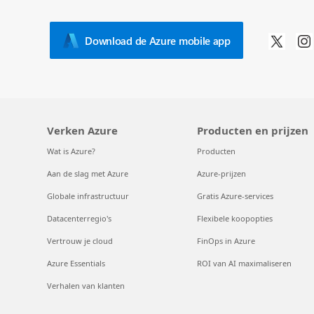
Download de Azure mobile app
Verken Azure
Producten en prijzen
Wat is Azure?
Producten
Aan de slag met Azure
Azure-prijzen
Globale infrastructuur
Gratis Azure-services
Datacenterregio's
Flexibele koopopties
Vertrouw je cloud
FinOps in Azure
Azure Essentials
ROI van AI maximaliseren
Verhalen van klanten