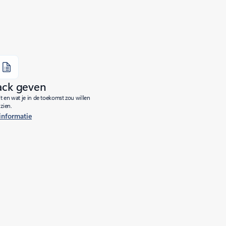
ack geven
dt en wat je in de toekomst zou willen
zien.
informatie