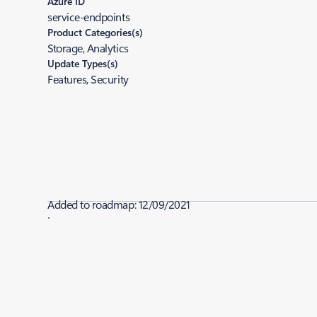
Azure ID
service-endpoints
Product Categories(s)
Storage, Analytics
Update Types(s)
Features, Security
Added to roadmap:
12/09/2021
|
Last modified:
12/09/2021
Share