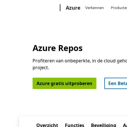
Microsoft
Azure
Verkennen
Producte
Azure Repos
Profiteren van onbeperkte, in de cloud geho
project.
Azure gratis uitproberen
Een Bet
Overzicht
Functies
Beveiliging
A