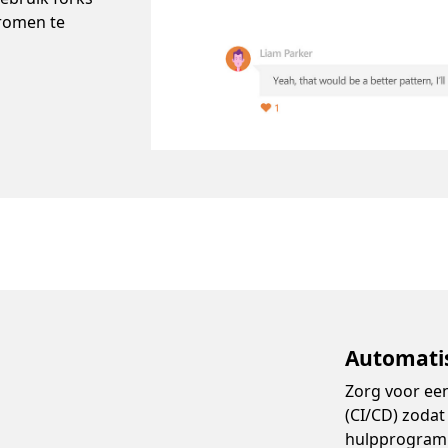
romen te
Automati
Zorg voor een
(CI/CD) zodat 
hulpprogramm