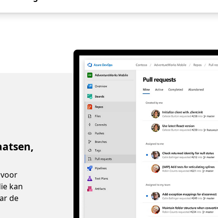
aatsen,
 voor
die kan
ar de