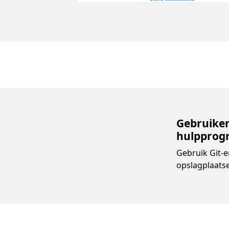
Gebruiken
hulpprog
Gebruik Git-e
opslagplaatse