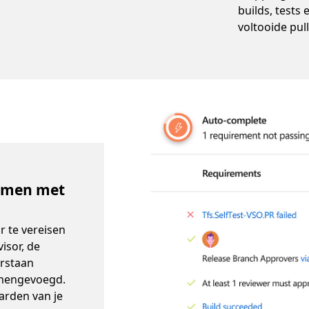
builds, tests
voltooide pul
ermen met
r te vereisen
isor, de
orstaan
amengevoegd.
arden van je