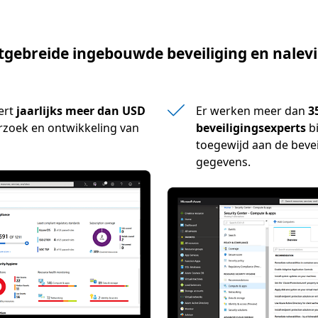
tgebreide ingebouwde beveiliging en nalev
ert
jaarlijks meer dan USD
Er werken meer dan
3
rzoek en ontwikkeling van
beveiligingsexperts
bi
toegewijd aan de bevei
gegevens.