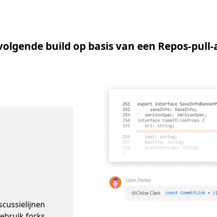
 volgende build op basis van een Repos-pull
scussielijnen
Gebruik forks