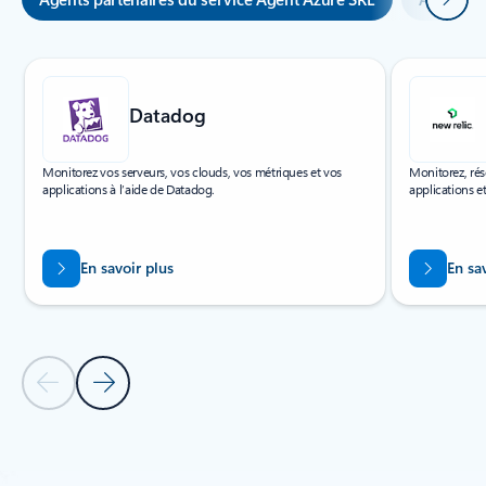
Affichage de la diapositive 1 sur 5
Datadog
Monitorez vos serveurs, vos clouds, vos métriques et vos
Monitorez, rés
applications à l’aide de Datadog.
applications et
En savoir plus
En sa
Diapositive précédente
Diapositive suivante
Retour aux onglets
Retour à la section de la solution partenaire Agent Azure SRE