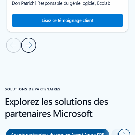
Don Patrichi, Responsable du génie logiciel, Ecolab
Lisez ce témoignage client
Diapositive précédente
Diapositive suivante
Revenir à la section TÉMOIGNAGES CLIENTS
SOLUTIONS DE PARTENAIRES
Explorez les solutions des
partenaires Microsoft
Suivan
Agents partenaires du service Agent Azure SRE
Agents p