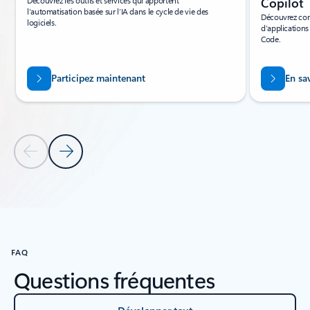
Découvrez les outils et services qui apportent
Copilot
l’automatisation basée sur l’IA dans le cycle de vie des
Découvrez com
logiciels.
d’applications
Code.
Participez maintenant
En sa
Diapositive précédente
Diapositive suivante
Revenir aux onglets
Retour à Ressources – Section de l’onglet Formations sur DevOps 
FAQ
Questions fréquentes