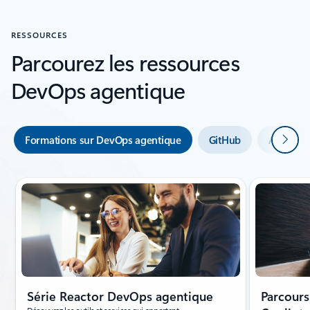
RESSOURCES
Parcourez les ressources
DevOps agentique
Suivan
Formations sur DevOps agentique
GitHub
Azure De
Affichage de la diapositive 1 sur 3
Série Reactor DevOps agentique
Parcours