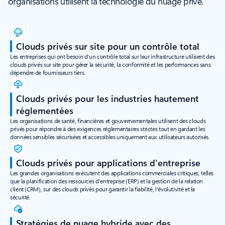
organisations utilisent la technologie du nuage privé.
Clouds privés sur site pour un contrôle total
Les entreprises qui ont besoin d’un contrôle total sur leur infrastructure utilisent des
clouds privés sur site pour gérer la sécurité, la conformité et les performances sans
dépendre de fournisseurs tiers.
Clouds privés pour les industries hautement
réglementées
Les organisations de santé, financières et gouvernementales utilisent des clouds
privés pour répondre à des exigences réglementaires strictes tout en gardant les
données sensibles sécurisées et accessibles uniquement aux utilisateurs autorisés.
Clouds privés pour applications d'entreprise
Les grandes organisations exécutent des applications commerciales critiques, telles
que la planification des ressources d'entreprise (ERP) et la gestion de la relation
client (CRM), sur des clouds privés pour garantir la fiabilité, l'évolutivité et la
sécurité.
Stratégies de nuage hybride avec des