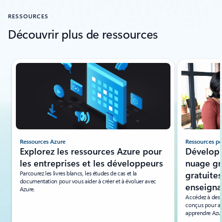
RESSOURCES
Découvrir plus de ressources
Affichage de la diapositive 1 de 3
Ressources Azure
Ressources p
Explorez les ressources Azure pour
Dévelop
les entreprises et les développeurs
nuage gr
Parcourez les livres blancs, les études de cas et la
gratuites
documentation pour vous aider à créer et à évoluer avec
enseigna
Azure.
Accédez à des f
conçus pour aid
apprendre Azu