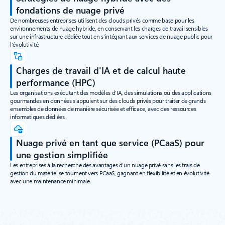
fondations de nuage privé
De nombreuses entreprises utilisent des clouds privés comme base pour les
environnements de nuage hybride, en conservant les charges de travail sensibles
sur une infrastructure dédiée tout en s'intégrant aux services de nuage public pour
l'évolutivité.
Charges de travail d'IA et de calcul haute
performance (HPC)
Les organisations exécutant des modèles d’IA, des simulations ou des applications
gourmandes en données s’appuient sur des clouds privés pour traiter de grands
ensembles de données de manière sécurisée et efficace, avec des ressources
informatiques dédiées.
Nuage privé en tant que service (PCaaS) pour
une gestion simplifiée
Les entreprises à la recherche des avantages d’un nuage privé sans les frais de
gestion du matériel se tournent vers PCaaS, gagnant en flexibilité et en évolutivité
avec une maintenance minimale.