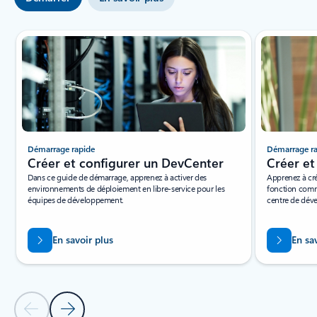
Affichage de la diapositive 1 sur 3
Démarrage rapide
Démarrage r
Créer et configurer un DevCenter
Créer et
Dans ce guide de démarrage, apprenez à activer des
Apprenez à cré
environnements de déploiement en libre-service pour les
fonction comm
équipes de développement.
centre de dév
En savoir plus
En sa
Diapositive précédente
Diapositive suivante