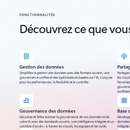
FONCTIONNALITÉS
Découvrez ce que vous
Gestion des données
Parta
Simplifiez la gestion des données avec des formats ouverts, une
Partagez 
gouvernance unifiée et des optimisations basées sur l’IA, conçues
les cloud
pour les performances, la flexibilité et le contrôle.
Favorisez
gouverna
confident
Gouvernance des données
Base 
Sécurisez et faites évoluer la gouvernance de vos données et de
Développ
votre IA avec des standards ouverts, une intelligence intégrée et un
données 
contrôle d’accès – à travers les clouds, les équipes et les outils.
intégrée