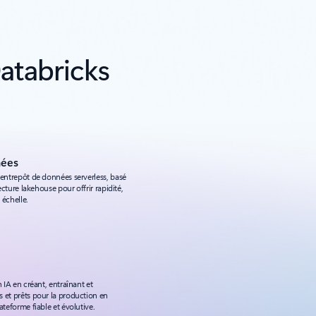
atabricks
nées
 entrepôt de données serverless, basé
tecture lakehouse pour offrir rapidité,
 échelle.
 IA en créant, entraînant et
 et prêts pour la production en
ateforme fiable et évolutive.