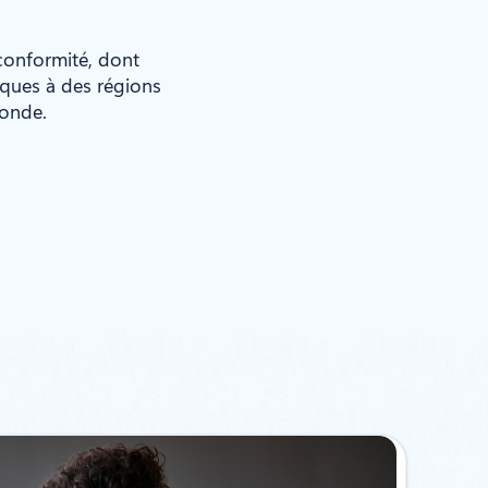
 conformité, dont
iques à des régions
monde.