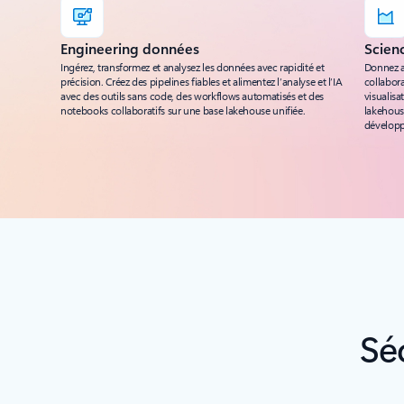
Engineering données
Scien
Ingérez, transformez et analysez les données avec rapidité et
Donnez a
précision. Créez des pipelines fiables et alimentez l’analyse et l’IA
collabora
avec des outils sans code, des workflows automatisés et des
visualisa
notebooks collaboratifs sur une base lakehouse unifiée.
lakehouse
développ
Sé