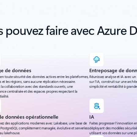
 pouvez faire avec Azure D
ge de données
Entreposage de don
en toute sécurité des données actives entre les plateformes,
Réunissez analyse et IA avec un
s et les régions, sans aucune réplication nécessaire.
sur l’IA, construit sur une archi
 la collaboration avec des standards ouverts, une
simplicité et rentabilité à grande
nce centralisée et des espaces propres respectant la
ialité.
de données opérationnelle
IA
ez des applications modernes avec Lakebase, une base de
Faites progresser l’innovation en
PostgreSQL complètement managée, évolutive et serverless
déployant des modèles sécurisés
 au lakehouse.
utilisant vos données sur une pl