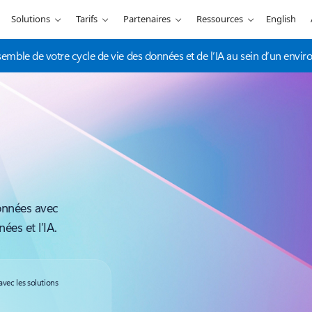
Solutions
Tarifs
Partenaires
Ressources
English
nsemble de votre cycle de vie des données et de l’IA au sein d’un envir
onnées avec
ées et l’IA.
avec les solutions