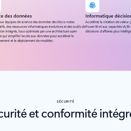
ce des données
Informatique décisio
ux équipes de science des données des blocs-notes
Accélérez la création de valeur 
tifs, des ressources informatiques évolutives et des outils de
Power BI et aux capacités IA/BI
tion intégrés, tous optimisés par une architecture open
décisions d’affaires plus intellig
 qui simplifie l’accès aux données pour accélérer le
ement et le déploiement de modèles.
SÉCURITÉ
curité et conformité intégr