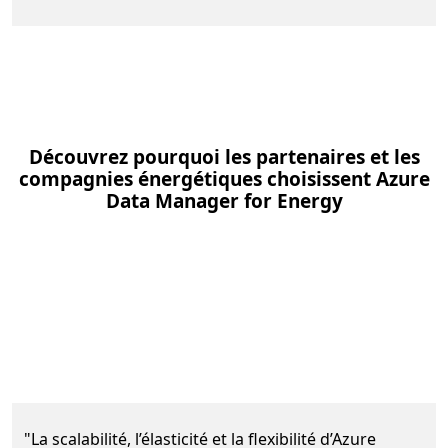
Découvrez pourquoi les partenaires et les
compagnies énergétiques choisissent Azure
Data Manager for Energy
Equinor atteint l’élasticité et la scalabilité des
"La scalabilité, l’élasticité et la flexibilité d’Azure