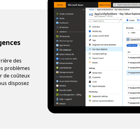
gences
rrière des
des problèmes
ter de coûteux
ous disposez