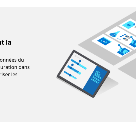
t la
 données du
guration dans
iser les