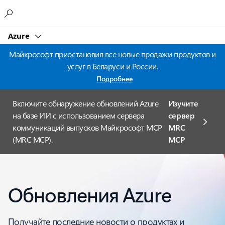
Microsoft
Azure
Майкрософт приостановил все новые продажи продуктов и
услуг в Беларуси и России.
Подробнее
Включите обнаружение обновлений Azure
Изучите
на базе ИИ с использованием сервера
сервер
коммуникаций выпусков Майкрософт MCP
MRC
(MRC MCP).
MCP
Обновления Azure
Получайте последние новости о продуктах и