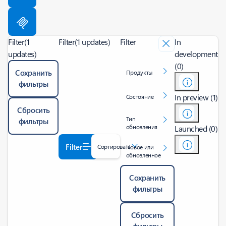
Filter
(1
Filter
(1 updates)
Filter
In
updates)
development
(0)
Сохранить
Продукты
фильтры
In preview (1)
Состояние
Сбросить
Тип
фильтры
обновления
Launched (0)
Filter
Сортировать
Новое или
обновленное
Сохранить
фильтры
Сбросить