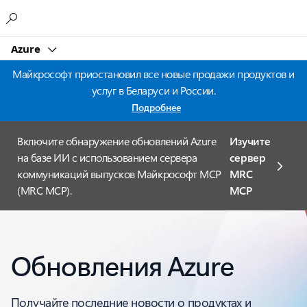
Microsoft
Azure
Майкрософт приостановил все новые продажи продуктов и
услуг в Беларуси и России.
Подробнее
Включите обнаружение обновлений Azure
Изучите
на базе ИИ с использованием сервера
сервер
коммуникаций выпусков Майкрософт MCP
MRC
(MRC MCP).
MCP
Обновления Azure
Получайте последние новости о продуктах и