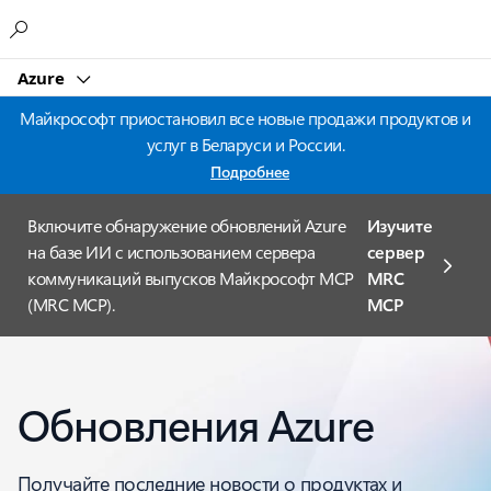
Microsoft
Azure
Майкрософт приостановил все новые продажи продуктов и
услуг в Беларуси и России.
Подробнее
Включите обнаружение обновлений Azure
Изучите
на базе ИИ с использованием сервера
сервер
коммуникаций выпусков Майкрософт MCP
MRC
(MRC MCP).
MCP
Обновления Azure
Получайте последние новости о продуктах и