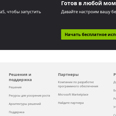
Готов в любой мо
aS, чтобы запустить
Давайте настроим вашу бе
Начать бесплатное ис
Решения и
Партнеры
Р
поддержка
Компании по разработке
Д
программного обеспечения
Решения
Б
Microsoft Marketplace
Ресурсы для ускорения роста
Р
Найдите партнера
Архитектуры решений
У
Поддержка
С