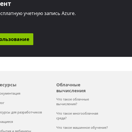
мент
сплатную учетную запись Azure.
пользование
есурсы
Облачные
вычисления
окументация
Что такое облачные
лог
вычисления?
есурсы для разработчиков
Что такое многооблачная
среда?
чащиеся
Что такое машинное обучение?
обытия и вебинары