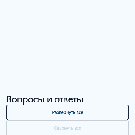
Доступ к ресурсам
Предыдущий слайд
Следующий слайд
Вернуться к разделу "РЕСУРСЫ" — вкладка "Отчеты об исследо
Вопросы и ответы
Развернуть все