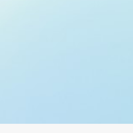
Центр бизнес-решений
Найдите подходящее решение Microsoft
Cloud
Просмотрите Центр бизнес-решений Майкрософт, чтобы найти
продукты и решения, которые могут помочь вашей организации
достичь своих целей.
Обзор решений Майкрософт