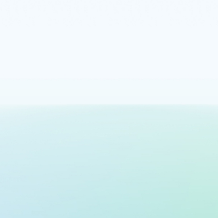
Цены
Получите нужную вам мощность,
контроль и возможности
настройки по
конкурентоспособным ценам