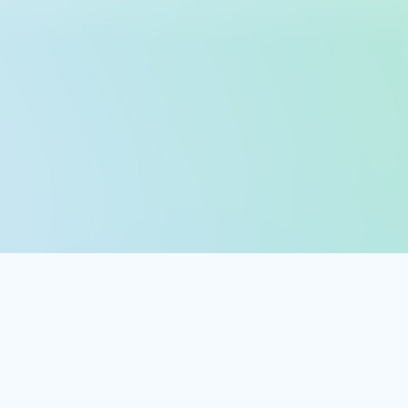
Определите и оцените расходы на виртуальные машины Azure с
помощью калькулятора цен или ознакомьтесь со сведениями о ценах
на виртуальные машины Linux.
Попробуйте калькулятор цен
Подробнее о ценах на виртуальные машины
Linux
Нам доверяют компании
любого размера