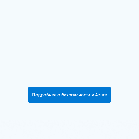
15 000
Партнеры с узкой специализацией в области
безопасности.
Подробнее
>100
Сертификаты соответствия, включая более 50
для отдельных регионов и стран по всему
миру.
Подробнее
Подробнее о безопасности в Azure