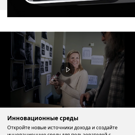
Video container
Инновационные среды
Откройте новые источники дохода и создайте
инновационную среду для пользователей с