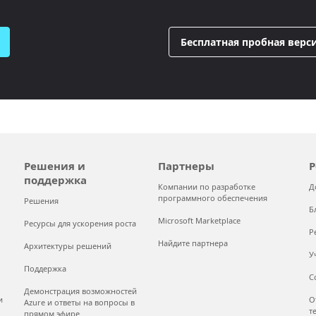
Бесплатная пробная верси
Решения и
Партнеры
Р
поддержка
Компании по разработке
Д
программного обеспечения
Решения
Б
Microsoft Marketplace
Ресурсы для ускорения роста
Р
Найдите партнера
Архитектуры решений
У
Поддержка
С
Демонстрация возможностей
и
О
Azure и ответы на вопросы в
т
прямом эфире