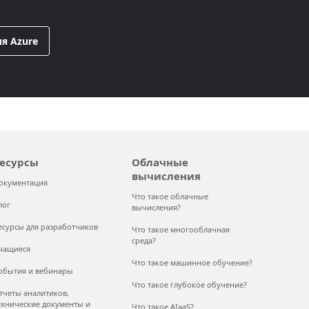
я Azure
есурсы
Облачные
вычисления
окументация
Что такое облачные
лог
вычисления?
есурсы для разработчиков
Что такое многооблачная
среда?
чащиеся
Что такое машинное обучение?
обытия и вебинары
Что такое глубокое обучение?
тчеты аналитиков,
ехнические документы и
Что такое AIaaS?