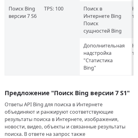
Поиск Bing
TPS: 100
Поиск в
Н
версии 7 S6
Интернете Bing
тр
Поиск
сущностей Bing
Дополнительная
Н
надстройка
тр
"Статистика
Bing"
Предложение "Поиск Bing версии 7 S1"
Ответы API Bing для поиска в Интернете
объединяют и ранжируют соответствующие
результаты поиска в Интернете, изображения,
новости, видео, объекты и связанные результаты
поиска. В ответе на запрос также