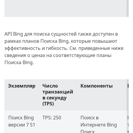
API Bing для поиска сущностей также доступен в
рамках планов Поиска Bing, которые повышают
эффективность и гибкость. См. приведенные ниже
сведения о ценах на соответствующие планы
Поиска Bing.
Экземпляр
Число
Компоненты
Ц
транзакций
в секунду
(TPS)
Поиск Bing
TPS: 250
Поиск в
Н
версии 7 S1
Интернете Bing
тр
Поиск
$