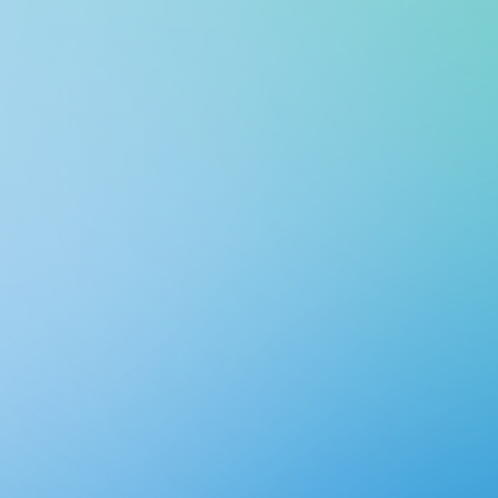
Cloud Shell
Подключайтесь к Azure, используя возможности оболочки веб-
браузера, доступной из любой точки мира.
Начало работы
Работоспособность служб Azure
Настраивайте облачные оповещения, анализируйте проблемы
работоспособности и отслеживайте облачные ресурсы с помощью
персонализированной панели мониторинга.