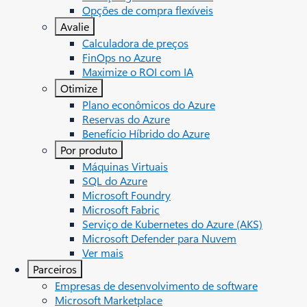
Opções de compra flexíveis
Avalie
Calculadora de preços
FinOps no Azure
Maximize o ROI com IA
Otimize
Plano econômicos do Azure
Reservas do Azure
Benefício Híbrido do Azure
Por produto
Máquinas Virtuais
SQL do Azure
Microsoft Foundry
Microsoft Fabric
Serviço de Kubernetes do Azure (AKS)
Microsoft Defender para Nuvem
Ver mais
Parceiros
Empresas de desenvolvimento de software
Microsoft Marketplace