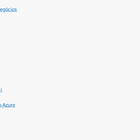
egócios
)
o Azure