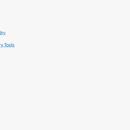
dry
ry Tools