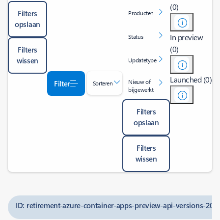
(0)
Filters
Producten
opslaan
In preview
Status
(0)
Filters
wissen
Updatetype
Launched (0)
Nieuw of
Filter
Sorteren
bijgewerkt
Filters
opslaan
Filters
wissen
ID: retirement-azure-container-apps-preview-api-versions-20