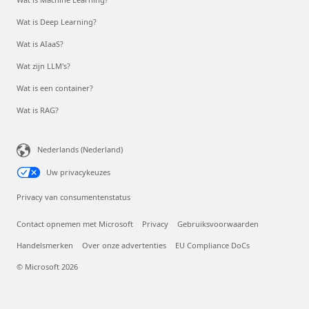
Wat is Deep Learning?
Wat is AIaaS?
Wat zijn LLM's?
Wat is een container?
Wat is RAG?
Nederlands (Nederland)
Uw privacykeuzes
Privacy van consumentenstatus
Contact opnemen met Microsoft
Privacy
Gebruiksvoorwaarden
Handelsmerken
Over onze advertenties
EU Compliance DoCs
© Microsoft 2026