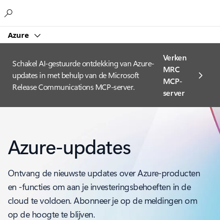
Microsoft
Azure
Verken
Schakel AI-gestuurde ontdekking van Azure-
MRC
updates in met behulp van de Microsoft
MCP-
Release Communications MCP-server.
server
Azure-updates
Ontvang de nieuwste updates over Azure-producten
en -functies om aan je investeringsbehoeften in de
cloud te voldoen. Abonneer je op de meldingen om
op de hoogte te blijven.