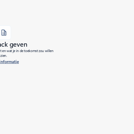
ack geven
dt en wat je in de toekomst zou willen
zien.
informatie