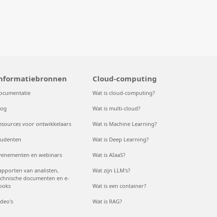
nformatiebronnen
Cloud-computing
ocumentatie
Wat is cloud-computing?
log
Wat is multi-cloud?
esources voor ontwikkelaars
Wat is Machine Learning?
tudenten
Wat is Deep Learning?
venementen en webinars
Wat is AIaaS?
apporten van analisten,
Wat zijn LLM's?
echnische documenten en e-
ooks
Wat is een container?
ideo's
Wat is RAG?