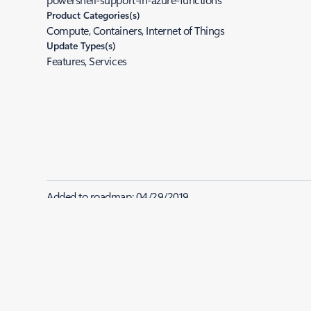
Product Categories(s)
Compute, Containers, Internet of Things
Update Types(s)
Features, Services
Added to roadmap:
04/29/2019
|
Last modified:
04/29/2019
Share