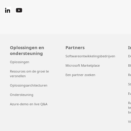
Oplossingen en
Partners
I
ondersteuning
Softwareontwikkelingsbedrijven
D
Oplossingen
Microsoft Marketplace
B
Resources om de groei te
Een partner zoeken
R
versnellen
S
Oplossingsarchitecturen
E
Ondersteuning
R
Azure-demo en live Q&A
t
b
V