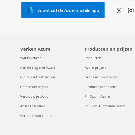
Download de Azure mobile app
Verken Azure
Producten en prijzen
Wat is Azure?
Producten
Aan de slag met Azure
Azure-prijzen
Globale infrastructuur
Gratis Azure-services
Datacenterregio's
Flexibele koopopties
Vertrouw je cloud
FinOps in Azure
Azure Essentials
ROI van AI maximaliseren
Verhalen van klanten