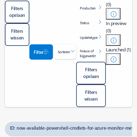
(0)
Filters
Producten
opslaan
In preview
Status
(0)
Filters
wissen
Updatetype
Launched (1)
Nieuw of
Filter
Sorteren
bijgewerkt
Filters
opslaan
Filters
wissen
ID: now-available-powershell-cmdlets-for-azure-monitor-metric