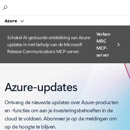
Microsoft
Azure
Verken
Schakel AI-gestuurde ontdekking van Azure-
MRC
updates in met behulp van de Microsoft
MCP-
Release Communications MCP-server.
server
Azure-updates
Ontvang de nieuwste updates over Azure-producten
en -functies om aan je investeringsbehoeften in de
cloud te voldoen. Abonneer je op de meldingen om
op de hoogte te blijven.