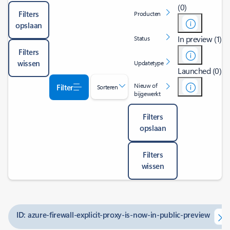
(0)
Filters
Producten
opslaan
In preview (1)
Status
Filters
wissen
Updatetype
Launched (0)
Nieuw of
Filter
Sorteren
bijgewerkt
Filters
opslaan
Filters
wissen
ID: azure-firewall-explicit-proxy-is-now-in-public-preview