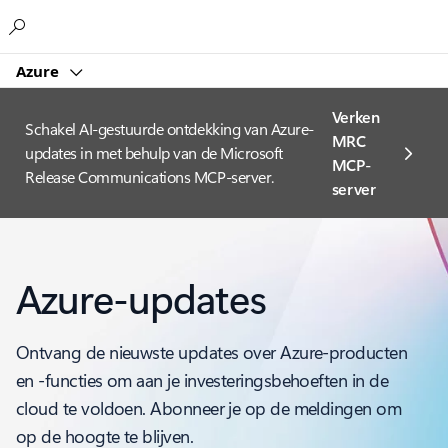
Microsoft
Azure
Verken
Schakel AI-gestuurde ontdekking van Azure-
MRC
updates in met behulp van de Microsoft
MCP-
Release Communications MCP-server.
server
Azure-updates
Ontvang de nieuwste updates over Azure-producten
en -functies om aan je investeringsbehoeften in de
cloud te voldoen. Abonneer je op de meldingen om
op de hoogte te blijven.