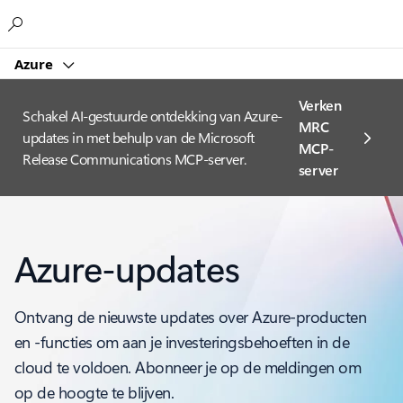
Microsoft
Azure
Verken
Schakel AI-gestuurde ontdekking van Azure-
MRC
updates in met behulp van de Microsoft
MCP-
Release Communications MCP-server.
server
Azure-updates
Ontvang de nieuwste updates over Azure-producten
en -functies om aan je investeringsbehoeften in de
cloud te voldoen. Abonneer je op de meldingen om
op de hoogte te blijven.