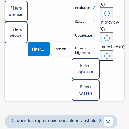
(0)
Filters
Producten
opslaan
In preview
Status
(0)
Filters
wissen
Updatetype
Launched (0)
Nieuw of
Filter
Sorteren
bijgewerkt
Filters
opslaan
Filters
wissen
ID: azure-backup-is-now-available-in-australia-2