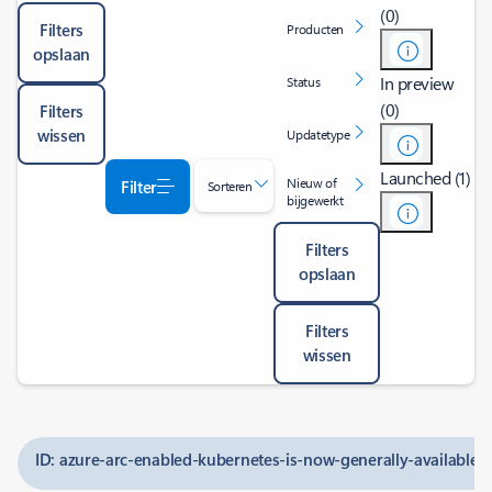
(0)
Filters
Producten
opslaan
In preview
Status
(0)
Filters
wissen
Updatetype
Launched (1)
Nieuw of
Filter
Sorteren
bijgewerkt
Filters
opslaan
Filters
wissen
ID: azure-arc-enabled-kubernetes-is-now-generally-available