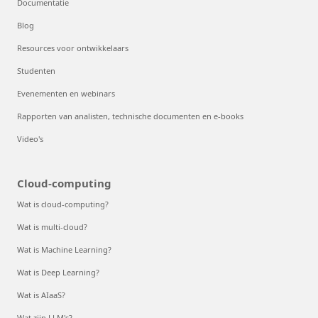
Documentatie
Blog
Resources voor ontwikkelaars
Studenten
Evenementen en webinars
Rapporten van analisten, technische documenten en e-books
Video's
Cloud-computing
Wat is cloud-computing?
Wat is multi-cloud?
Wat is Machine Learning?
Wat is Deep Learning?
Wat is AIaaS?
Wat zijn LLM's?