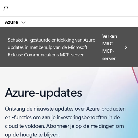
Microsoft
Azure
Verken
Schakel AI-gestuurde ontdekking van Azure-
MRC
updates in met behulp van de Microsoft
MCP-
Release Communications MCP-server.
server
Azure-updates
Ontvang de nieuwste updates over Azure-producten
en -functies om aan je investeringsbehoeften in de
cloud te voldoen. Abonneer je op de meldingen om
op de hoogte te blijven.