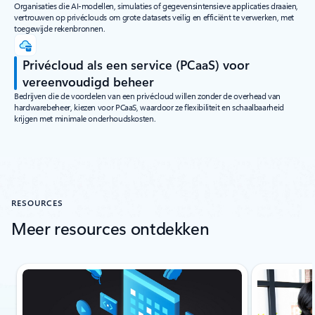
Organisaties die AI-modellen, simulaties of gegevensintensieve applicaties draaien,
vertrouwen op privéclouds om grote datasets veilig en efficiënt te verwerken, met
toegewijde rekenbronnen.
Privécloud als een service (PCaaS) voor
vereenvoudigd beheer
Bedrijven die de voordelen van een privécloud willen zonder de overhead van
hardwarebeheer, kiezen voor PCaaS, waardoor ze flexibiliteit en schaalbaarheid
krijgen met minimale onderhoudskosten.
RESOURCES
Meer resources ontdekken
Dia 1 van 3 wordt weergegeven