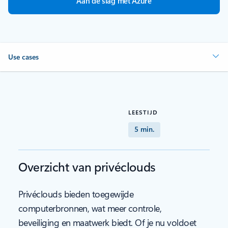
Aan de slag met Azure
Use cases
LEESTIJD
5 min.
Overzicht van privéclouds
Privéclouds bieden toegewijde
computerbronnen, wat meer controle,
beveiliging en maatwerk biedt. Of je nu voldoet