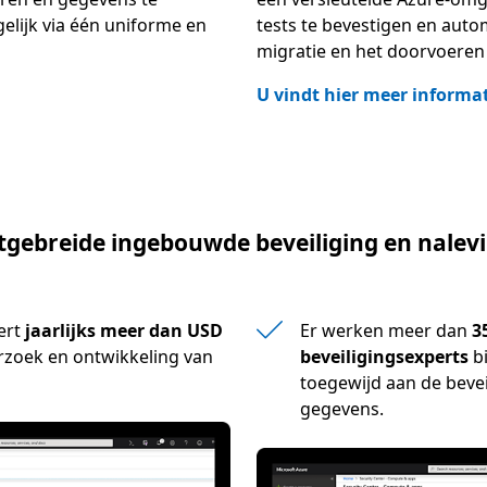
elijk via één uniforme en
tests te bevestigen en auto
migratie en het doorvoeren 
U vindt hier meer informa
tgebreide ingebouwde beveiliging en nalev
ert
jaarlijks meer dan USD
Er werken meer dan
3
rzoek en ontwikkeling van
beveiligingsexperts
bi
toegewijd aan de bevei
gegevens.