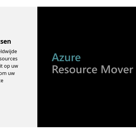
Video container
tsen
eldwijde
esources
it op uw
s om uw
te