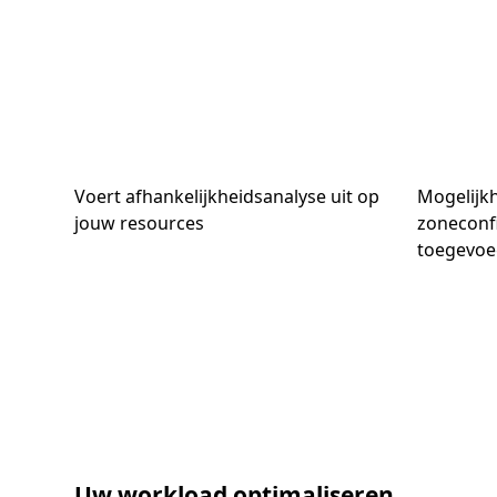
Voert afhankelijkheidsanalyse uit op
Mogelijk
jouw resources
zoneconfi
toegevoe
Uw workload optimaliseren