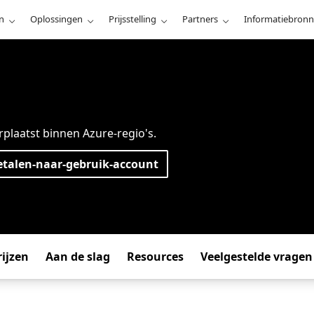
n
Oplossingen
Prijsstelling
Partners
Informatiebron
plaatst binnen Azure-regio's.
talen-naar-gebruik-account
rijzen
Aan de slag
Resources
Veelgestelde vragen