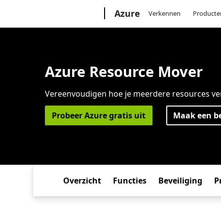
Microsoft
Azure
Verkennen
Producte
Azure Resource Mover
Vereenvoudigen hoe je meerdere resources ver
Probeer Azure gratis uit
Maak een be
Overzicht
Functies
Beveiliging
P