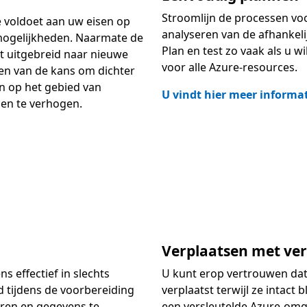
Stroomlijn de processen voo
e voldoet aan uw eisen op
analyseren van de afhankeli
f mogelijkheden. Naarmate de
Plan en test zo vaak als u w
t uitgebreid naar nieuwe
voor alle Azure-resources.
ren van de kans om dichter
en op het gebied van
U vindt hier meer informa
gen te verhogen.
Verplaatsen met ve
s effectief in slechts
U kunt erop vertrouwen dat
d tijdens de voorbereiding
verplaatst terwijl ze intact
eren en gegevens te
een versleutelde Azure-omge