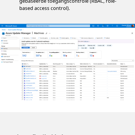
gebaseerde toegangscontrole (RBAC, role-
based access control).